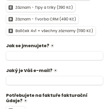
Záznam - Tipy a triky (390 Kč)
C
Záznam - Tvorba CRM (490 Kč)
D
Balíček 4v1 = všechny záznamy (1190 Kč)
E
Jak se jmenujete?
*
Jaký je Váš e-mail?
*
Potřebujete na faktuře fakturační 
údaje?
*