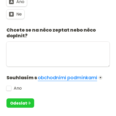
Ano
A
Ne
B
Chcete se na něco zeptat nebo něco 
doplnit?
Souhlasím s 
obchodními podmínkami
*
Ano
Odeslat