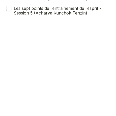
Les sept points de l’entrainement de l’esprit - 
Session 5 (Acharya Kunchok Tenzin)
Les sept points de l’entrainement de l’esprit - 
Session 6 (Acharya Kunchok Tenzin)
Les sept points de l'entrainement de l'esprit - 
Session 7 (Acharya Kunchok Tenzin)
Cours de tibétain de niveau avancé 
(Acharya Kunchok Tenzin)
Le dharma en tibétain - Leçon 1
Le dharma en tibétain  - Leçon 2
Le dharma en tibétain  - Leçon 3
Le dharma en tibétain  - Leçon 4