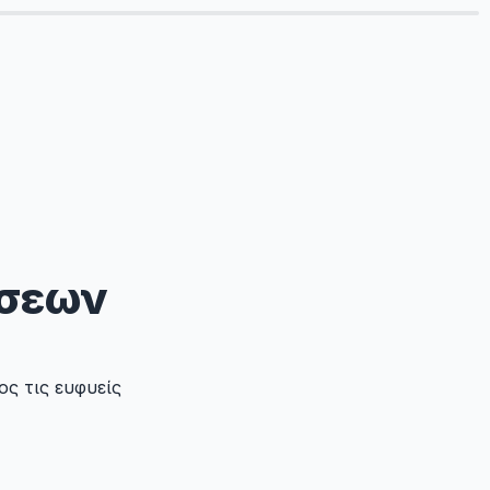
ύσεων
 τις ευφυείς 