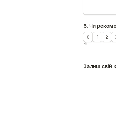
6. Чи реком
0
1
2
Ні
Залиш свій 
сконтактува
(telegram,instagra