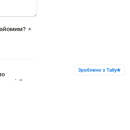
знайомим?
*
Зроблено з Tally
о 
еталі 🙏