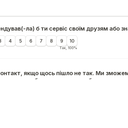
ендував(-ла) б ти сервіс своїм друзям або 
3
4
5
6
7
8
9
10
Так, 100%
контакт, якщо щось пішло не так. Ми зможем
ти, коли це буде виправлено або уточнити д
m, або інше)
*