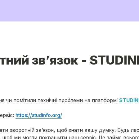
тний звʼязок - STUDI
я чи помітили технічні проблеми на платформі 
STUDIN
рвіс: 
https://studinfo.org/
ати зворотній звʼязок, щоб знати вашу думку. Будь ласк
 щоб ми могли покращити наш сервіс. Це займе всього