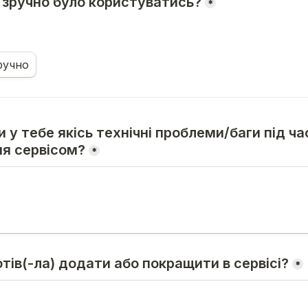
и зручно було користуватись?
*
ручно
 у тебе якісь технічні проблеми/баги під час  
я сервісом?
*
отів(-ла) додати або покращити в сервісі?
*