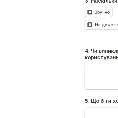
3. Наскільк
Зручно
A
Не дуже з
B
4. Чи виникли
користуванн
5. Що б ти х