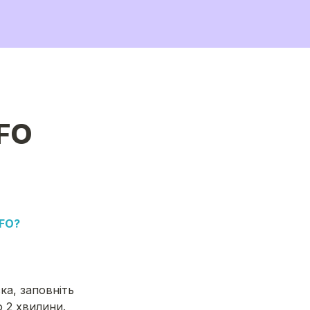
NFO
FO?
а, заповніть 
 2 хвилини.