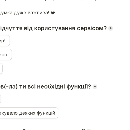
думка дуже важлива! 
❤️
 відчуття від користування сервісом?
*
🤩 Все супер! 
👍 Нормально 
в(-ла) ти всі необхідні функції?
*
ракувало деяких функцій