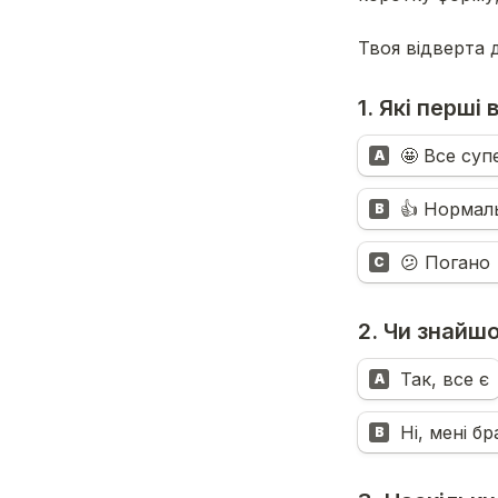
Твоя відверта 
1. Які перші
A
B
😕 Погано 
C
2. Чи знайшо
Так, все є
A
Ні, мені б
B