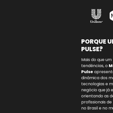
PORQUE U
PULSE?
Mais do que um r
tendências, o 
M
Pulse
 apresent
dinâmica dos mo
tecnologias e m
negócio que já e
orientando as d
profissionais de
no Brasil e no m