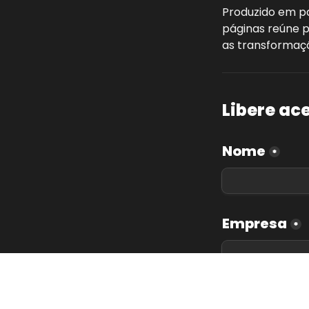
Produzido em pa
páginas reúne p
as transformaçõ
Libere ac
Nome
*
Empresa
*