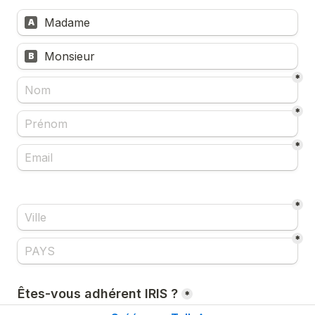
Madame
A
Monsieur
B
*
*
*
*
*
Êtes-vous adhérent IRIS ?
*