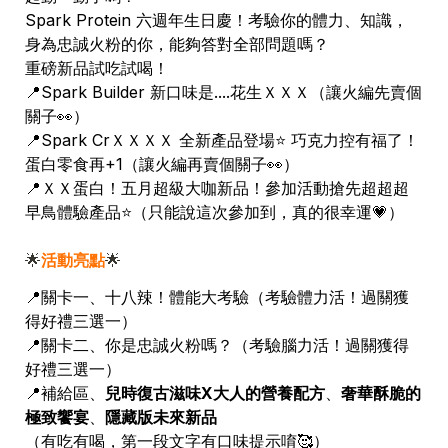
Spark Protein 六週年生日慶！考驗你的體力、知識，
身為忠誠火粉的你，能夠答對全部問題嗎？

📍Spark Builder 新口味是....花生ＸＸＸ
（讓火編先賣個
關子👀）
📍Spark Cr
ＸＸＸＸ
 全新產品登場⭐️ 巧克力控有福了！
蛋白零食再+1
📍ＸＸ蛋白！五月超級大咖新品！參加活動搶先超超超
早鳥體驗產品
⭐️（只能說這次參加到，真的很幸運💗）
🌟
活動亮點
🌟
📍關卡一、十八辣！體能大考驗（考驗體力活！過關獲
📍
關卡二、你是忠誠火粉嗎？（考驗腦力活！過關獲得
📍
補給區、
兒時復古滋味X大人的營養配方
、
奢華酥脆的
極致饗宴
、
（有吃有喝，第一段文字有口味提示唷🥰）