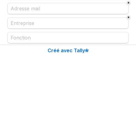
*
*
Créé avec Tally
Est-ce que vous avez une question / une 
remarque à nous communiquer en amont du 
webinaire ?

Je m'inscris !