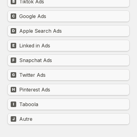
Tiktok Ads
B
Google Ads
C
Apple Search Ads
D
Linked in Ads
E
Snapchat Ads
F
Twitter Ads
G
Pinterest Ads
H
Taboola
I
Autre
J