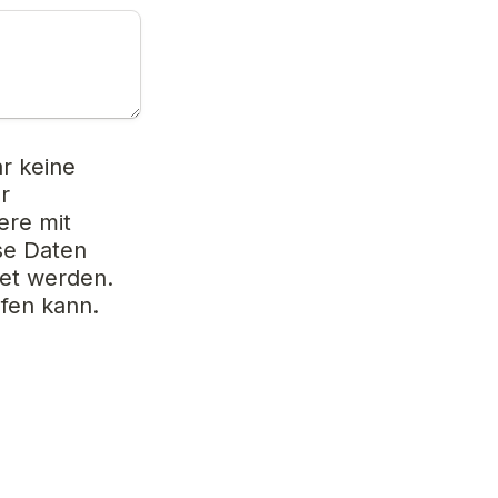
 keine 
 
re mit 
se Daten 
t werden. 
ufen kann.