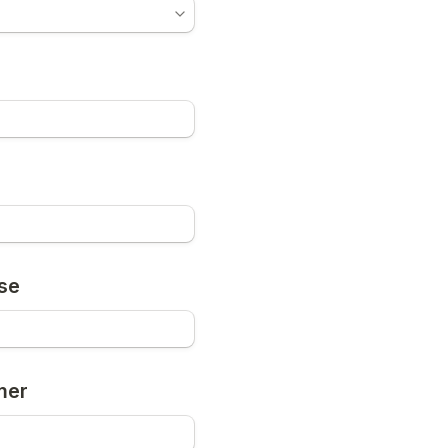
se
mer