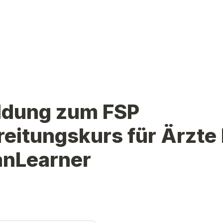
dung zum FSP 
eitungskurs für Ärzte b
nLearner