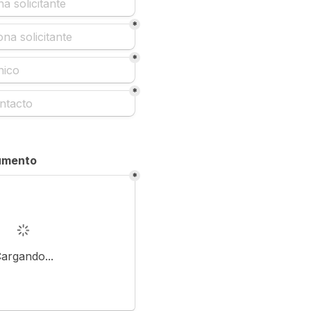
*
*
*
cumento
*
argando...