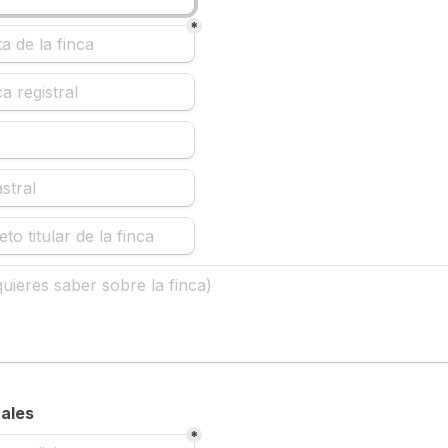
*
nales
*