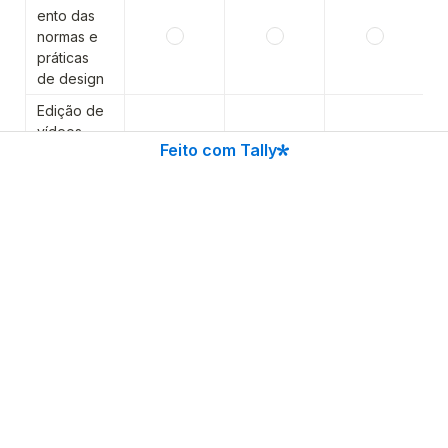
ento das 
normas e 
práticas 
de design
Edição de 
vídeos 
Feito com Tally
e/ou 
animaçõe
s (reels, 
stories)
Diagrama
ção e 
fechamen
to de 
arquivos
Criação 
de 
materiais 
visuais 
OOH