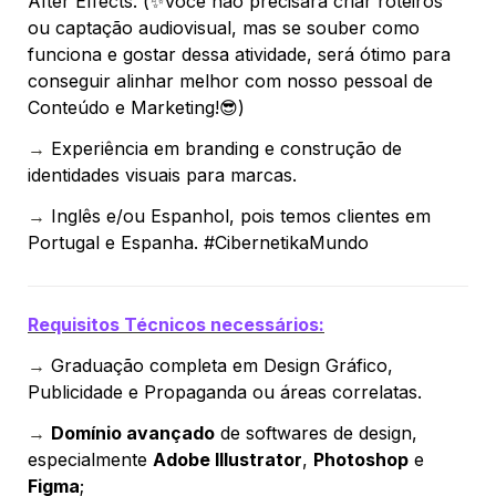
After Effects.
 (✨Você não precisará criar roteiros 
ou captação audiovisual, mas se souber como 
funciona e gostar dessa atividade, será ótimo para 
conseguir alinhar melhor com nosso pessoal de 
Conteúdo e Marketing!😎)
→ 
Experiência em branding e construção de 
identidades visuais para marcas.
→ 
Inglês e/ou Espanhol, pois temos clientes em 
Portugal e Espanha. #CibernetikaMundo
Requisitos Técnicos necessários:
→ 
Graduação completa em Design Gráfico, 
Publicidade e Propaganda ou áreas correlatas.
→ 
Domínio avançado
 de softwares de design, 
especialmente 
Adobe Illustrator
, 
Photoshop
 e 
Figma
;