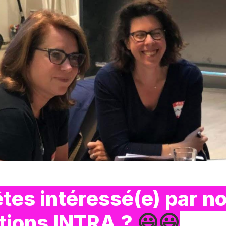
tes intéressé(e) par no
ions INTRA ? 
😃😃