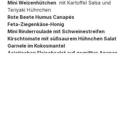
Mini Weizenhütchen 
 mit Kartoffel Salsa und 
Teriyaki Hühnchen
Rote Beete Humus Canapés
Feta-Ziegenkäse-Honig
Mini Rinderroulade mit Schweinestreifen 
Kirschtomate mit süßsaurem Hühnchen Salat
Garnele im Kokosmantel
Asiatischen Fleischsalat auf gegrillter Ananas
Preis: 22,00 Euro pro Person