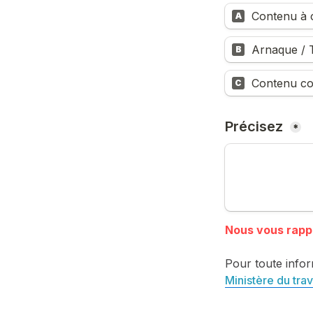
Contenu à c
A
Arnaque / T
B
Contenu co
C
Précisez 
*
Pour toute infor
Ministère du trav