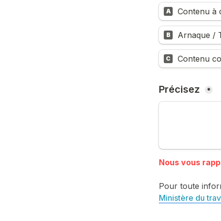
Contenu à c
A
Arnaque / T
B
Contenu co
C
Précisez 
*
Pour toute infor
Ministère du trav