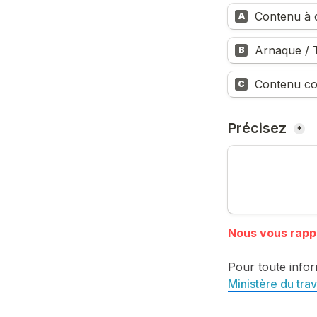
Contenu à c
A
Arnaque / T
B
Contenu co
C
Précisez 
*
Pour toute infor
Ministère du trav