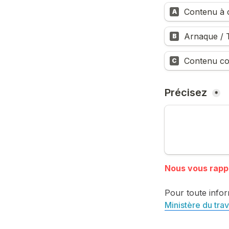
Contenu à c
A
Arnaque / T
B
Contenu co
C
Précisez 
*
Pour toute infor
Ministère du trav