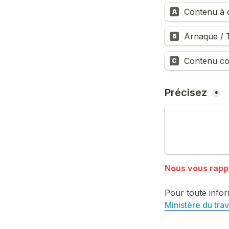
Contenu à c
A
Arnaque / T
B
Contenu co
C
Précisez 
*
Pour toute infor
Ministère du trav