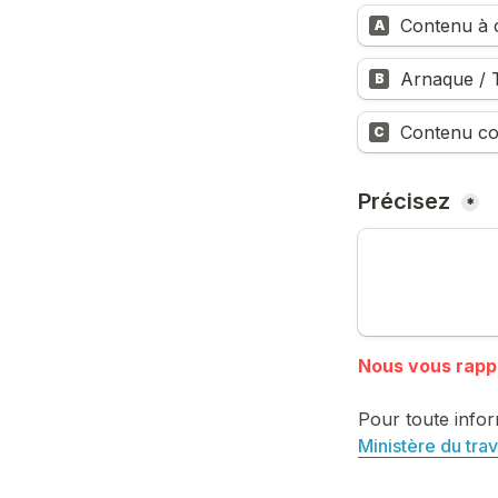
Contenu à c
A
Arnaque / T
B
Contenu co
C
Précisez 
*
Pour toute infor
Ministère du trav