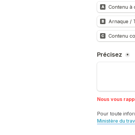
Contenu à c
A
Arnaque / T
B
Contenu co
C
Précisez 
*
Pour toute infor
Ministère du trav