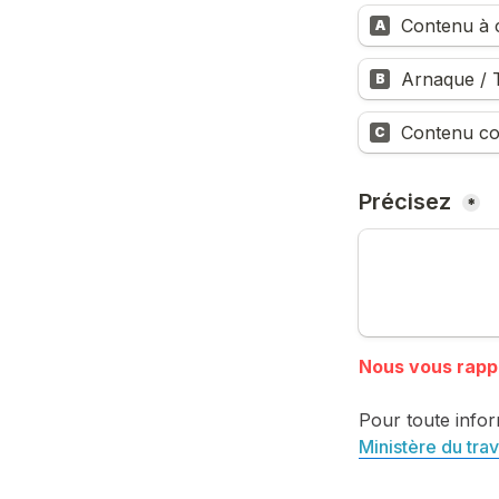
Contenu à c
A
Arnaque / T
B
Contenu co
C
Précisez 
*
Pour toute infor
Ministère du trav