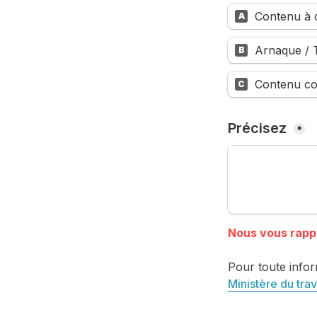
Contenu à c
A
Arnaque / T
B
Contenu co
C
Précisez 
*
Pour toute infor
Ministère du trav