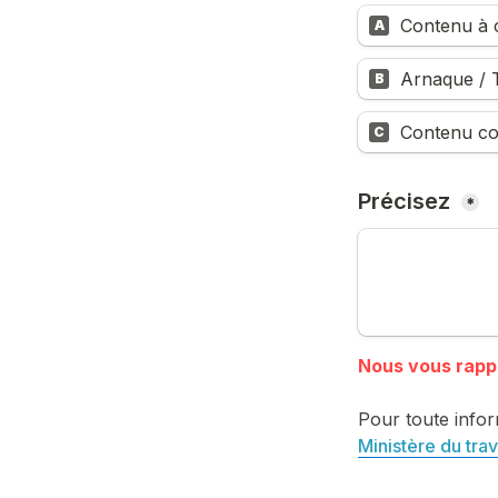
Contenu à c
A
Arnaque / T
B
Contenu co
C
Précisez 
*
Pour toute infor
Ministère du trav