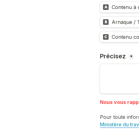
Contenu à c
A
Arnaque / T
B
Contenu co
C
Précisez 
*
Pour toute infor
Ministère du trav