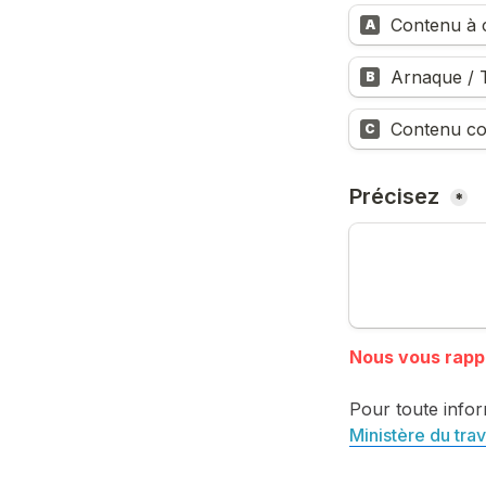
Contenu à c
A
Arnaque / T
B
Contenu co
C
Précisez 
*
Pour toute infor
Ministère du trav