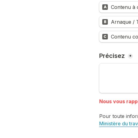
Contenu à c
A
Arnaque / T
B
Contenu co
C
Précisez 
*
Pour toute infor
Ministère du trav