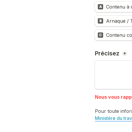
Contenu à c
A
Arnaque / T
B
Contenu co
C
Précisez 
*
Pour toute infor
Ministère du trav