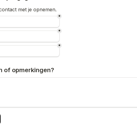
contact met je opnemen.
*
*
*
n of opmerkingen?