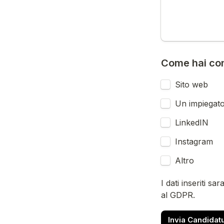
Come hai con
Sito web
Un impiegat
LinkedIN
Instagram
Altro
I dati inseriti sa
al GDPR.
Invia Candidat