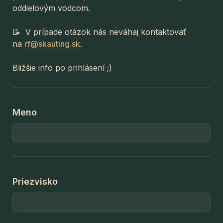
oddielovým vodcom.
📝  V prípade otázok nás neváhaj kontaktovať 
na 
rf@skauting.sk
.
Bližšie info po prihlásení ;)
Meno
Priezvisko