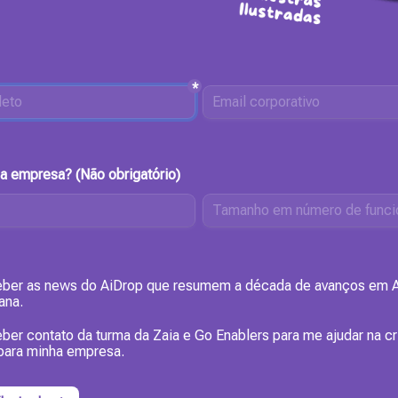
*
a empresa? (Não obrigatório)
xes field
eber as news do AiDrop que resumem a década de avanços em A
ana.
eber contato da turma da Zaia e Go Enablers para me ajudar na cr
para minha empresa.