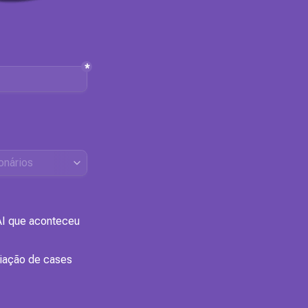
*
I que aconteceu 
iação de cases 