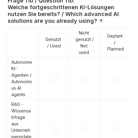
Frage 11b / Question 11b:
Welche fortgeschrittenen KI-Lösungen 
nutzen Sie bereits? / Which advanced AI 
solutions are you already using?
*
Nicht 
Geplant 
Genutzt 
genutzt / 
/ 
/ Used
Not 
Planned
used 
Autonome 
KI-
Agenten / 
Autonomo
us AI 
agents
RAG - 
Wissensa
bfrage 
aus 
Unterneh
mensdate