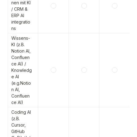
nen mit KI 
/ CRM & 
ERP AI 
integratio
ns
Wissens-
KI (z.B. 
Notion AI, 
Confluen
ce AI) / 
Knowledg
e AI 
(e.g.Notio
n AI, 
Confluen
ce AI)
Coding AI 
(z.B. 
Cursor, 
GitHub 