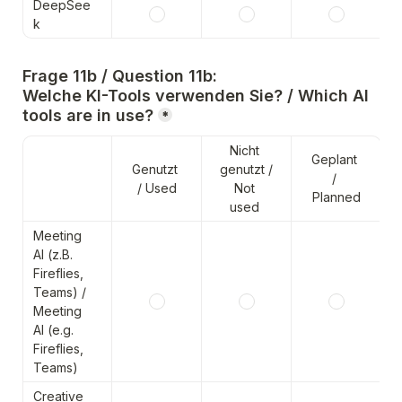
DeepSee
k
Frage 11b / Question 11b:
Welche KI-Tools verwenden Sie? / Which AI 
tools are in use?
*
Nicht 
Geplant 
Genutzt 
genutzt / 
/ 
/ Used
Not 
Planned
used 
Meeting 
AI (z.B. 
Fireflies, 
Teams) / 
Meeting 
AI (e.g. 
Fireflies, 
Teams) 
Creative 