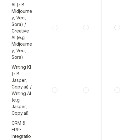
AI (z.B. 
Midjourne
y, Veo, 
Sora) / 
Creative 
AI (e.g. 
Midjourne
y, Veo, 
Sora)
Writing KI 
(z.B. 
Jasper, 
Copy.ai) / 
Writing AI 
(e.g. 
Jasper, 
Copy.ai)
CRM & 
ERP-
Integratio