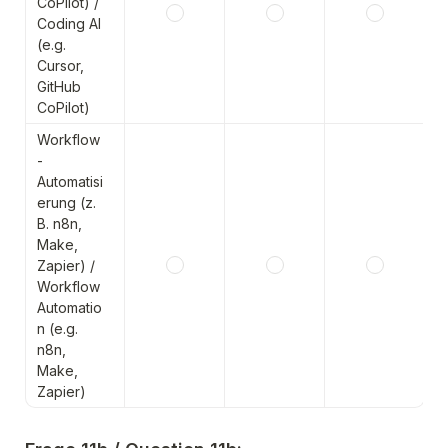
CoPilot) / 
Coding AI 
(e.g. 
Cursor, 
GitHub 
CoPilot)
Workflow
-
Automatisi
erung (z. 
B. n8n, 
Make, 
Zapier) / 
Workflow 
Automatio
n (e.g.  
n8n, 
Make, 
Zapier)