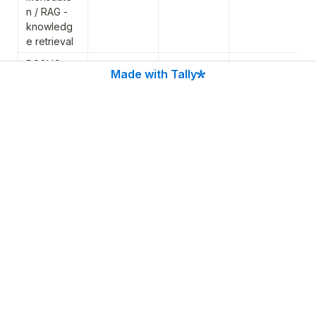
n / RAG - 
knowledg
e retrieval
DSGVO-
Made with Tally
konforme
s KI-
Hosting / 
GDPR-
compliant 
AI hosting
On-
Premise - 
selbst 
gehostet
e KI-
Modelle / 
On-
premise - 
self-
hosted 