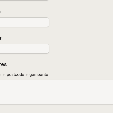
m
r
res
r + postcode + gemeente 