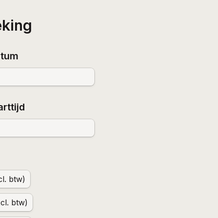
eking
atum
rttijd
l. btw)
cl. btw)