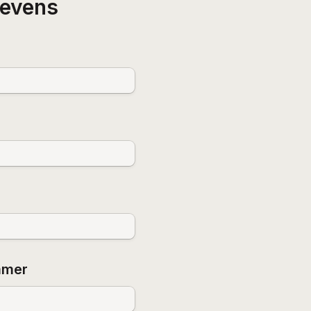
gevens
mmer