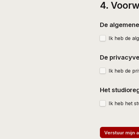
4. Voor
De algemene 
Ik heb de a
De privacyver
Ik heb de pr
Het studioreg
Ik heb het s
Verstuur mijn 