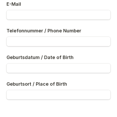
E-Mail
Telefonnummer / Phone Number
Geburtsdatum / Date of Birth
Geburtsort / Place of Birth
Untitled checkboxes field
Führerschein mit 17 (BF17) / driver´s licence 
with 17 (BF17)