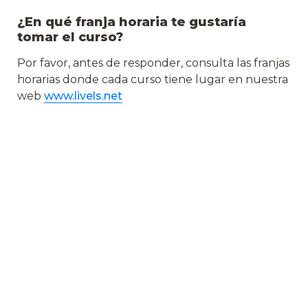
¿En qué franja horaria te gustaría 
tomar el curso?
Por favor, antes de responder, consulta las franjas 
horarias donde cada curso tiene lugar en nuestra 
web 
www.livels.net
De 10:00 a 10:55
A
De 11:00 a 11:55
B
De 17:00 a 17:55
C
De 18:00 a 18:55
D
De 19:00 a 19:55
E
De 20:00 a 20:55
F