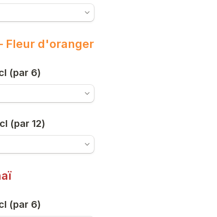
 Fleur d'oranger
cl (par 6)
cl (par 12)
aï
cl (par 6)