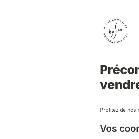
Précom
vendr
Profitez de nos 
Vos coo