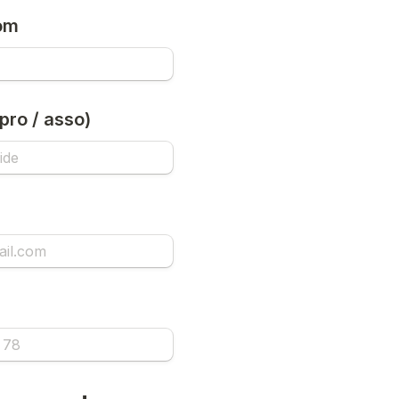
om
 pro / asso)