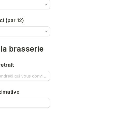
cl (par 12)
 la brasserie
etrait
ximative