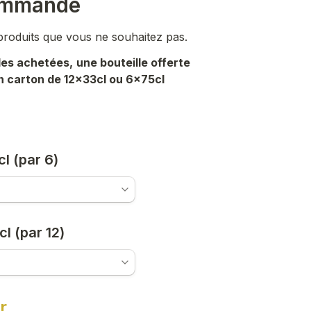
ommande
 produits que vous ne souhaitez pas. 
lles achetées,
n carton de 12x33cl ou 6x75cl
cl (par 6)
cl (par 12)
r