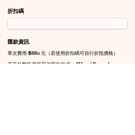
折扣碼
匯款資訊
單次費用 $880 元（若使用折扣碼可自行折抵價格）
若是外幣帳戶填寫你匯款方式： Wise/ Paypal
👉 台新銀行(812)｜敦南分行(0023)帳號：
28881008469722
匯款帳號後五碼
我同意接受此次解讀服務