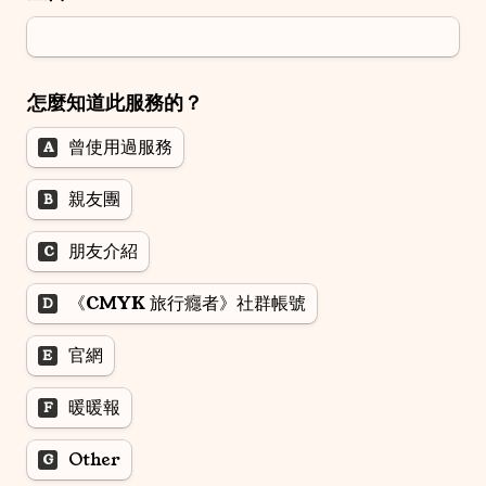
怎麼知道此服務的？
曾使用過服務
A
親友團
B
朋友介紹
C
《CMYK 旅行癮者》社群帳號
D
官網
E
暖暖報
F
Other
G