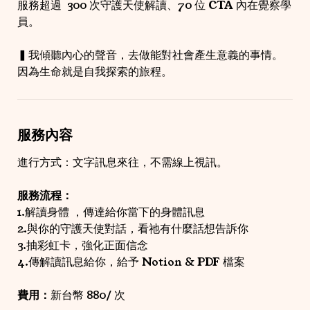
服務超過  300 次守護天使解讀、70 位 CTA 內在覺察學
員。
▍我傾聽內心的聲音，去做能對社會產生意義的事情。
因為生命就是自我探索的旅程。
服務內容
進行方式：文字訊息來往，不需線上視訊。

服務流程： 
1.解讀身體 ，傳達給你當下的身體訊息
2.與你的守護天使對話，看祂有什麼話想告訴你 
3.抽彩虹卡，強化正面信念 
4.傳解讀訊息給你，給予 Notion & PDF 檔案

費用：
新台幣 880/ 次
