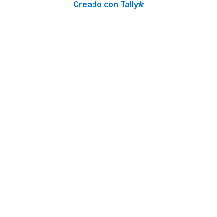
Creado con Tally
Sube la foto 3 (Opcional)
Haz clic para seleccionar un archivo o arrástralo aq
Tamaño máximo: 10 MB
ENVIAR