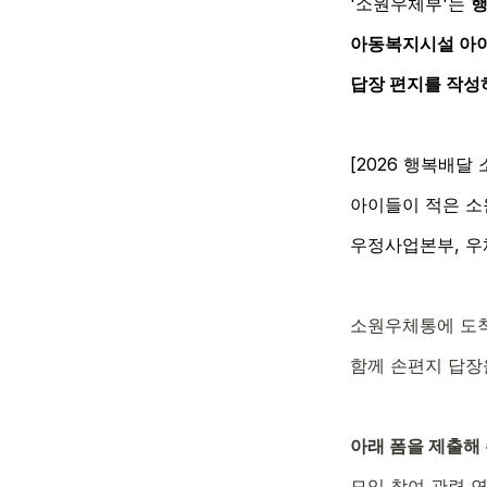
'소원우체부'는 
행
아동복지시설 아이
답장 편지를 작성
[2026 행복배
아이들이 적은 소
우정사업본부, 우
소원우체통에 도착
함께 손편지 답장
아래 폼을 제출해
모임 참여 관련 