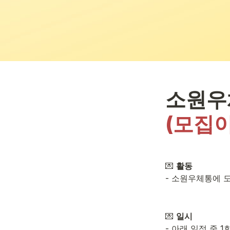
소원우
(모집
💌 
활동
- 소원우체통에 
💌 
일시
- 아래 일정 중 1