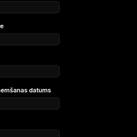
se
aņemšanas datums