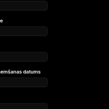
se
aņemšanas datums