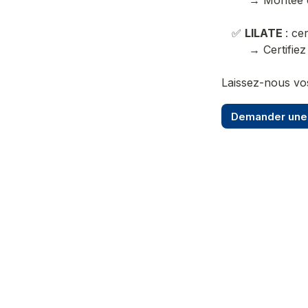
        → Montée en compétence avec formateurs natifs

   ✅ 
LILATE 
: ce
Laissez-nous vo
Demander une 