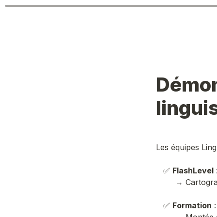
Démons
lingui
Les équipes Ling
   ✅ 
FlashLevel
 
        → Cartographiez les compétences de vos équipes en quelques jours

   ✅ 
Formation
 