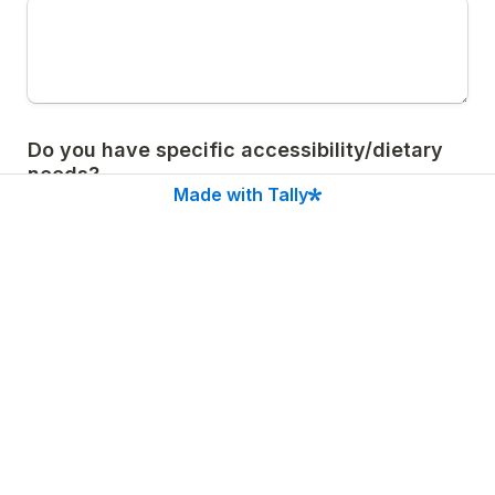
Do you have specific accessibility/dietary 
needs? 

Made with Tally
Heb je specifieke noden i.v.m. 
toegankelijkheid? Allergieën/Intoleranties? 
Since the event has limited capacity, kindly 
inform us if you won’t be able to join, so we 
can offer your spot to someone else. 

Gezien het beperkte aantal plaatsen, 
vragen we vriendelijk ons op tijd te laten 
weten als je niet kunt komen, zodat we 
iemand anders de kans kunnen geven om 