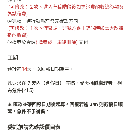
(可修改： 2 次、進入草稿階段後如需退費酌收總額40%
為試稿費)
➃完稿｜進行動態前會先確認方向

(可修改： 1 次、僅微調，非我方嚴重錯誤時如需大改將
斟酌收費)
➄檔案於雲端
( 檔案於一周後刪除) 
交付
工期
預計約
14
天，以回報日期為主。

凡要求在 
7 天內（含假日）
 完稿，或需
插隊處理
者，視
為
急件(
×1.5)

⚠️ 匯款並確回報日期後起算。回覆若逾 24h 則截稿日順
延，急件不予補償。