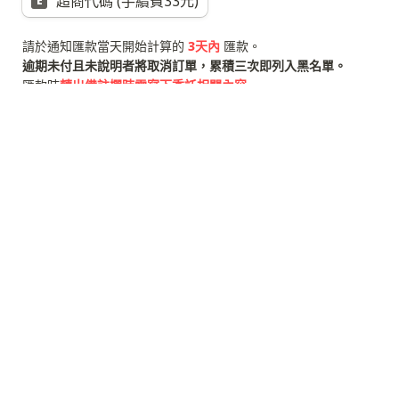
E
請於通知匯款當天開始計算的 
3天內
匯款。
匯款時
轉出備註欄時需寫下委託相關內容
。
付款後須回報
請截圖（個資請打碼）或 告知末五碼與匯款時間。
若需退款只退原帳戶。
此次委託是否同意我在Twitch直播中繪製？
同意直播，可以在直播中公開
A
不同意直播，僅限於完稿後展示
B
標註偏好
標註指定名稱（請填寫暱稱或 ID）
A