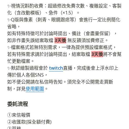
✨視情況斟酌收費：超過修改免費次數、複雜設定、客製
化（含改動模板）、急件（×1.5）。

✨Q版與像素（刺青、眼鏡跟痣等）會進行一定比例簡化
省略，

如有特殊特徵可於討論時提出、備註（會盡量保留），

如非作畫失誤結案取檔 
3天後
 無反饋須加費修正。

✨檔案格式若無特別需求，一律為提供預設檔案格式，

若有特殊需求請於討論時提出，結案取檔 
3天後
將不會幫
忙更動檔案。

✨默認繪製過程會於 
twitch
直播，完成後會上浮水印上
傳於個人各個SNS，

如不便公開請在私信時告知。須完全不公開需走買斷
制，詳見
使用範圍
委託流程
➂草稿
