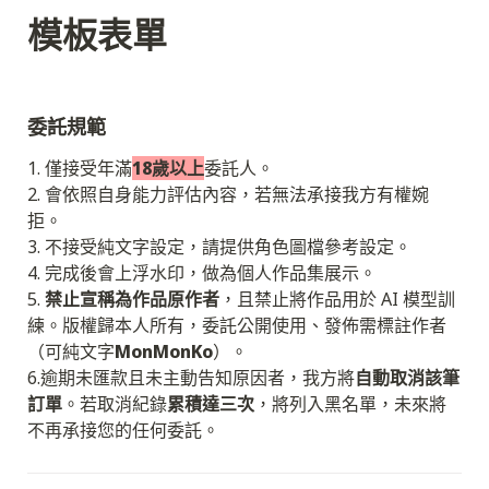
委託規範
1. 僅接受年滿
18歲以上
委託人。

2. 會依照自身能力評估內容，若無法承接我方有權婉
拒。

3. 不接受純文字設定，請提供角色圖檔參考設定。

4. 完成後會上浮水印，做為個人作品集展示。

5. 
禁止宣稱為作品原作者
，且禁止將作品用於 AI 模型訓
練。版權歸本人所有，委託公開使用、發佈需標註作者
（可純文字
MonMonKo
）。

6.逾期未匯款且未主動告知原因者，我方將
自動取消該筆
訂單
。若取消紀錄
累積達三次
，將列入黑名單，未來將