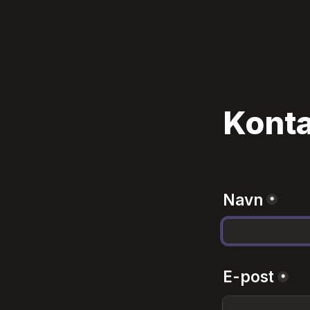
Kont
Navn
*
E-post
*