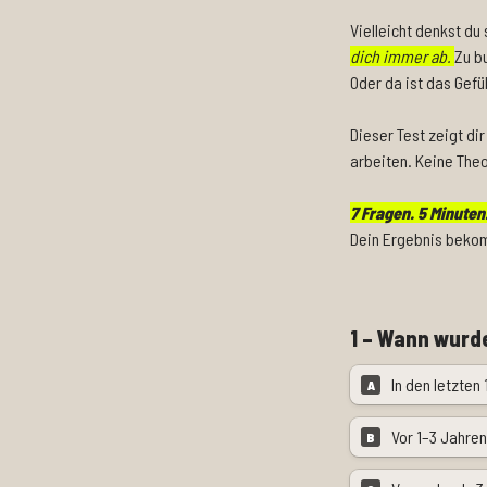
Vielleicht denkst du
dich immer ab. 
Zu bu
Oder da ist das Gefüh
Dieser Test zeigt dir
arbeiten. Keine Theo
7 Fragen. 5 Minuten
Dein Ergebnis bekom
1 – Wann wurd
In den letzten
A
Vor 1–3 Jahren
B