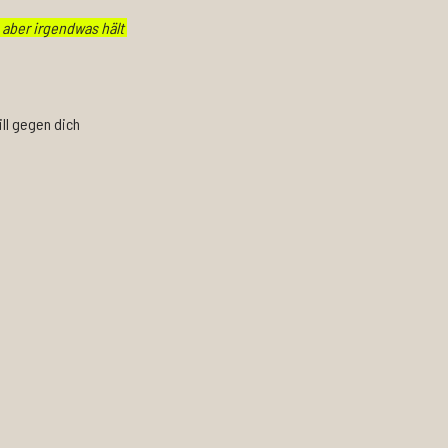
aber irgendwas hält 
ll gegen dich 