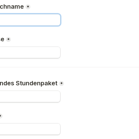
achname
*
se
*
endes Stundenpaket
*
*