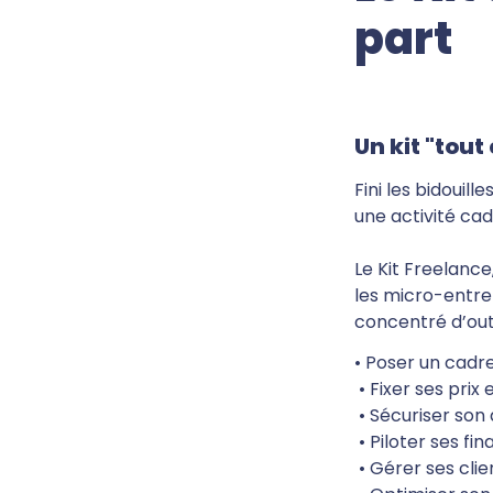
part
Un kit "tout
Fini les bidouil
une activité cad
Le Kit Freelance
les micro-entrep
concentré d’outi
• Poser un cadre
 • Fixer ses prix et construire des offres rentables

 • Sécuriser son admin et ses documents juridiques

 • Piloter ses finances et anticiper ses déclarations

 • Gérer ses clients comme un·e pro
