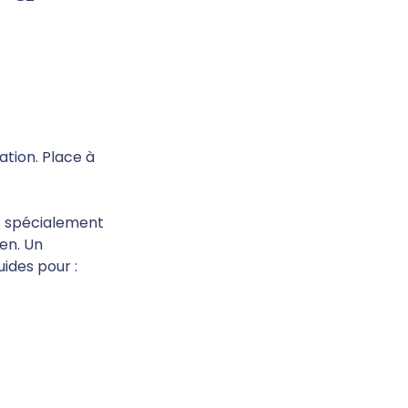
tion. Place à 
ut spécialement 
en. Un 
uides pour :