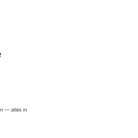
e
 — alles in 