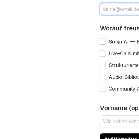
Worauf freus
Sonja AI — 
Live-Calls mi
Strukturiert
Audio-Biblio
Community-A
Vorname 
(op